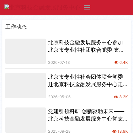
工作动态
北京科技金融发展服务中心参加
北京市专业性社团联合党委 支部
书记能力提升活动
2026-07-13
6.4K
北京市专业性社会团体联合党委
赴北京科技金融发展服务中心走
访调研 宣布成立流动党支部
2026-05-06
8.3K
党建引领科研 创新驱动未来——
北京科技金融发展服务中心党支
部筹备工作会顺利召开
2025-09-28
13.9K