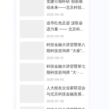
党建引领科研 创新驱
部
动未来——北京科技金
融发展服务中心党支部
2025-09-28
筹备工作会顺利召开
追寻红色足迹 汲取奋
进力量 —— 北京科技
金融发展服务中心筹备
2025-09-28
党支部赴香山双清别墅
科技金融大讲堂暨第八
开展主题教育参观学习
期科技咨询师 “大家”
活动
谈成功举办
2025-08-12
科技金融大讲堂暨第七
期科技咨询师 “大・
家” 谈成功举办
2025-08-05
人大校友企业家联谊会
与北京科技金融发展服
务中心战略与政策研究
2025-07-30
所共商合作共谋发展