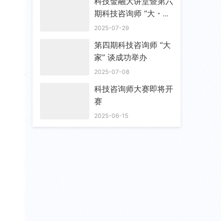
科技金融大讲堂暨第六
期科技咨询师 “大・
家” 谈成功举办
2025-07-29
第四期科技咨询师 “大
家” 谈成功举办
2025-07-08
科技咨询师大赛即将开
赛
2025-06-15