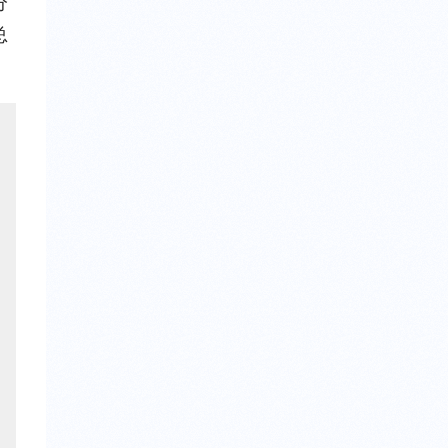
分
总
。