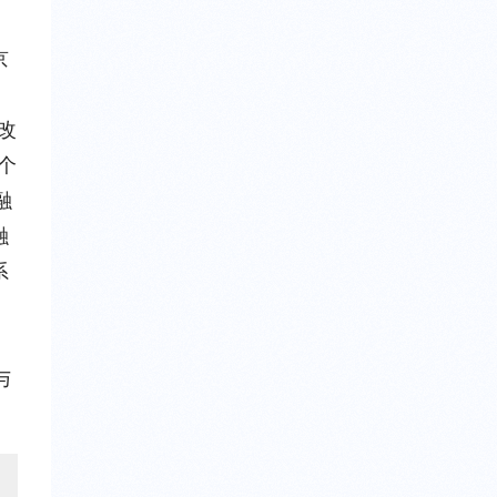
京
改
个
融
融
系
，
与