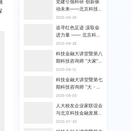
融
党建引领科研 创新驱
部
动未来——北京科技金
探
融发展服务中心党支部
2025-09-28
筹备工作会顺利召开
追寻红色足迹 汲取奋
进力量 —— 北京科技
金融发展服务中心筹备
2025-09-28
党支部赴香山双清别墅
科技金融大讲堂暨第八
开展主题教育参观学习
期科技咨询师 “大家”
活动
谈成功举办
2025-08-12
科技金融大讲堂暨第七
期科技咨询师 “大・
家” 谈成功举办
2025-08-05
人大校友企业家联谊会
与北京科技金融发展服
务中心战略与政策研究
2025-07-30
所共商合作共谋发展