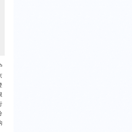
护
京
登
限
行
分
构