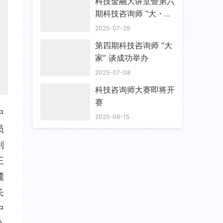
科技金融大讲堂暨第六
期科技咨询师 “大・
家” 谈成功举办
2025-07-29
第四期科技咨询师 “大
家” 谈成功举办
2025-07-08
科技咨询师大赛即将开
赛
中
2025-06-15
员
副
王
麓
长
中