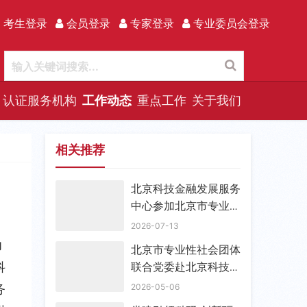
 考生登录
会员登录
专家登录
专业委员会登录
认证服务机构
工作动态
重点工作
关于我们
相关推荐
北京科技金融发展服务
中心参加北京市专业性
社团联合党委 支部书
2026-07-13
记能力提升活动
功
北京市专业性社会团体
科
联合党委赴北京科技金
融发展服务中心走访调
务
2026-05-06
研 宣布成立流动党支