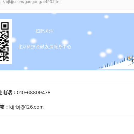
t
P
t
r.com/gaogong/4493.html
e
e
r
f
扫码关注
u
l
北京科技金融发展服务中心
l
s
c
r
e
处电话：
010-68809478
e
箱：
kjjrbj@126.com
n