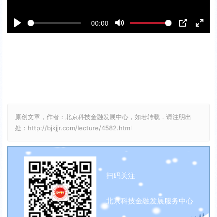
l
a
00:00
y
P
M
P
E
l
u
I
n
a
t
P
t
y
e
e
r
f
原创文章，作者：北京科技金融发展中心，如若转载，请注明出
u
处：http://bjkjjr.com/lecture/4582.html
l
l
s
扫码关注
c
r
北京科技金融发展服务中心
e