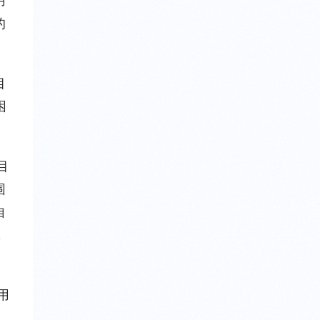
用
的
目
困
目
围
自
，
用