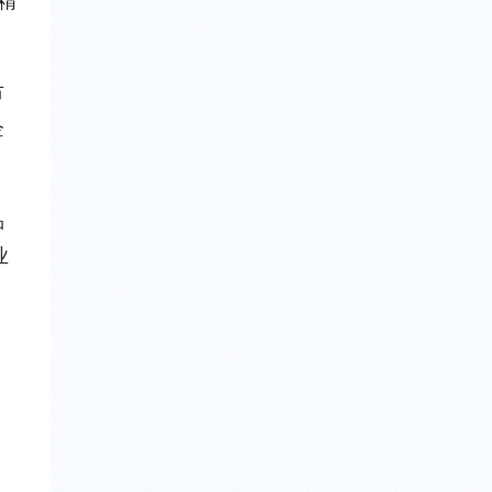
精
市
企
品
业