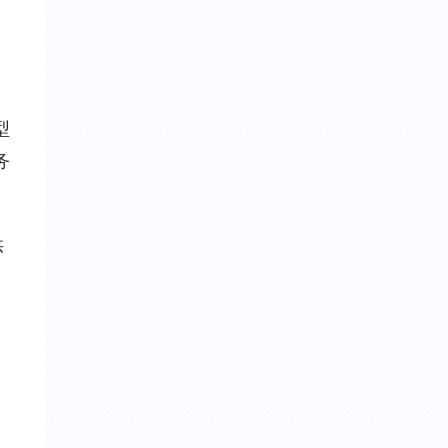
型
务
供
，