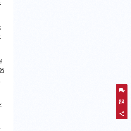
头
批
技
服
咨
识
业
计