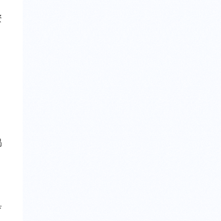
资
。
）
揭
）
育