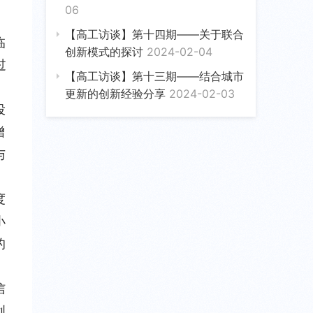
06
【高工访谈】第十四期——关于联合
临
创新模式的探讨
2024-02-04
过
【高工访谈】第十三期——结合城市
更新的创新经验分享
2024-02-03
投
增
与
度
小
的
信
创