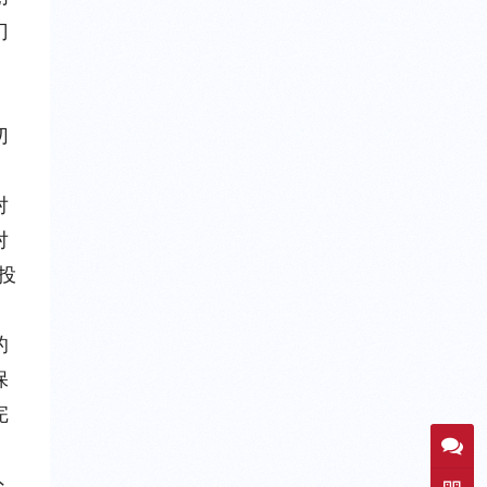
门
切
对
对
投
的
保
完
外