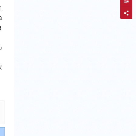
机
单
职
市
创
发